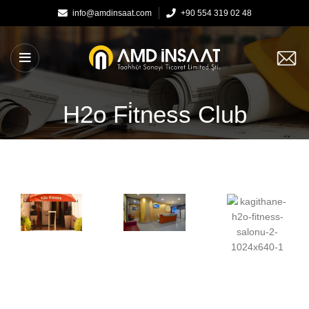
info@amdinsaat.com
+90 554 319 02 48
H2o Fi̇tness Club