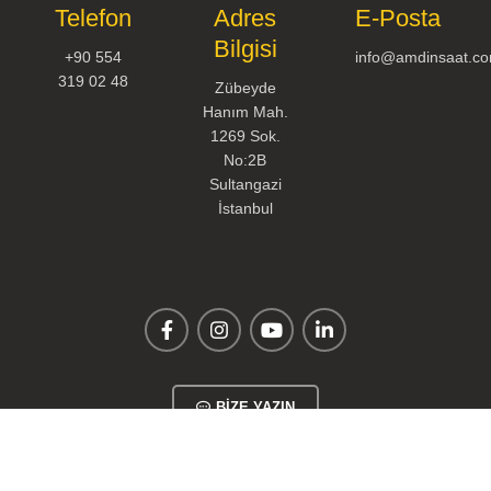
Telefon
Adres
E-Posta
Bilgisi
+90 554
info@amdinsaat.c
319 02 48
Zübeyde
Hanım Mah.
1269 Sok.
No:2B
Sultangazi
İstanbul
BİZE YAZIN